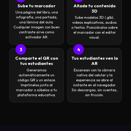
Sube tu marcador
Añade tu contenido
3D
Una página del libro, una
infografía, una portada,
Sube modelos 3D (.glb),
una lámina del aula.
videos explicativos, audios
Cualquier imagen con buen
o textos. Posiciónalos sobre
contraste sirve como
el marcador con el editor
activador AR.
visual.
3
4
Comparte el QR con
Tus estudiantes ven la
tus estudiantes
AR
Generamos
Escanean con la cámara
automáticamente un
nativa del celular y la
código QR y un enlace.
experiencia se abre al
Imprímelos junto al
instante en el navegador.
marcador o súbelos a tu
Sin descargas, sin cuentas,
plataforma educativa.
sin fricción.