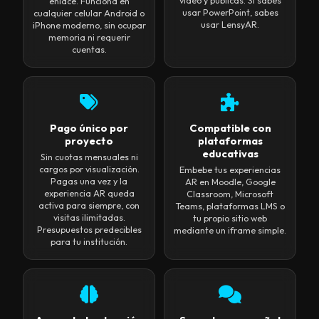
video y publicas. Si sabes
enlace. Funciona en
usar PowerPoint, sabes
cualquier celular Android o
usar LensyAR.
iPhone moderno, sin ocupar
memoria ni requerir
cuentas.
Pago único por
Compatible con
proyecto
plataformas
educativas
Sin cuotas mensuales ni
cargos por visualización.
Embebe tus experiencias
Pagas una vez y la
AR en Moodle, Google
experiencia AR queda
Classroom, Microsoft
activa para siempre, con
Teams, plataformas LMS o
visitas ilimitadas.
tu propio sitio web
Presupuestos predecibles
mediante un iframe simple.
para tu institución.