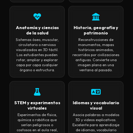
Anatomía y ciencias
Historia, geografía y
de la salud
patrimonio
Sistemas óseo, muscular,
Reconstrucciones de
circulatorio o nervioso
monumentos, mapas
visualizados en 3D táctil.
históricos animados,
Los estudiantes pueden
recorridos por civilizaciones
rotar, ampliar y explorar
antiguas. Convierte una
capa por capa cualquier
imagen plana en una
órgano o estructura.
ventana al pasado.
STEM y experimentos
Idiomas y vocabulario
virtuales
visual
Experimentos de física,
Asocia palabras a modelos
química o robótica que
3D y videos explicativos.
serían peligrosos o
Excelente para aprendizaje
costosos en el aula real,
de idiomas, vocabulario